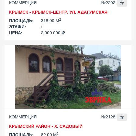
КОММЕРЦИЯ
№2202
КРЫМСК - КРЫМСК-ЦЕНТР, УЛ. АДАГУМСКАЯ
2
ПЛОЩАДЬ:
318.00 М
ЭТАЖИ:
/
ЦЕНА:
2 000 000
КОММЕРЦИЯ
№2128
КРЫМСКИЙ РАЙОН - Х. САДОВЫЙ
2
ПЛОЩАДЬ:
82.00 М