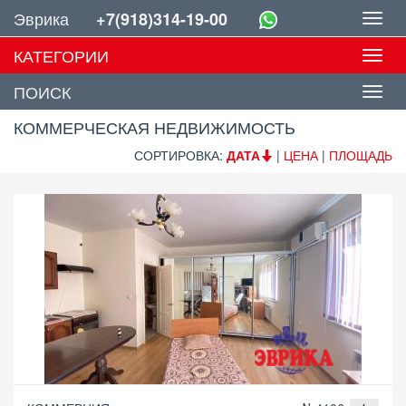
Эврика
+7(918)314-19-00
Toggl
navig
КАТЕГОРИИ
Toggl
navig
ПОИСК
КОММЕРЧЕСКАЯ НЕДВИЖИМОСТЬ
СОРТИРОВКА:
ДАТА
|
ЦЕНА
|
ПЛОЩАДЬ