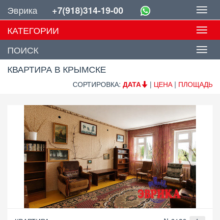
Эврика
+7(918)314-19-00
Toggl
navig
КАТЕГОРИИ
Toggl
navig
ПОИСК
КВАРТИРА В КРЫМСКЕ
СОРТИРОВКА:
ДАТА
|
ЦЕНА
|
ПЛОЩАДЬ