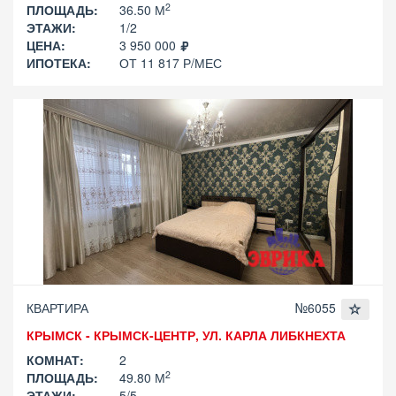
2
ПЛОЩАДЬ:
36.50 М
ЭТАЖИ:
1/2
ЦЕНА:
3 950 000
ИПОТЕКА:
ОТ 11 817 Р/МЕС
КВАРТИРА
№6055
КРЫМСК - КРЫМСК-ЦЕНТР, УЛ. КАРЛА ЛИБКНЕХТА
КОМНАТ:
2
2
ПЛОЩАДЬ:
49.80 М
ЭТАЖИ:
5/5