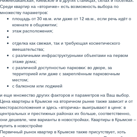
Нижнебаканская, Киевское и в других станицах, сёлах и посёлках.
Среди квартир на «вторичке» есть возможность выбора по
множеству параметров:
площадь от 30 кв.м. или даже от 12 кв.м., если речь идёт о
комнате в общежитии;
этаж расположения;
отделка как свежая, так и требующая косметического
вмешательства;
с различными инфраструктурными объектами на первом
этаже дома;
с различной доступностью парковки: во дворе, за
территорией или даже с закреплённым парковочным
местом;
с балконом или лоджией
и еще множество других факторов и параметров на Ваш выбор.
Цена квартиры в Крымске на вторичном рынке также зависит и от
месторасположения и здесь «вторичка» выигрывают в цене: в
центральных и престижных районах их больше, соответственно,
они дешевле, чем варианты в новостройках. Квартиры в Крымске –
купить в новостройке
Первичный рынок квартир в Крымске также присутствует, хоть