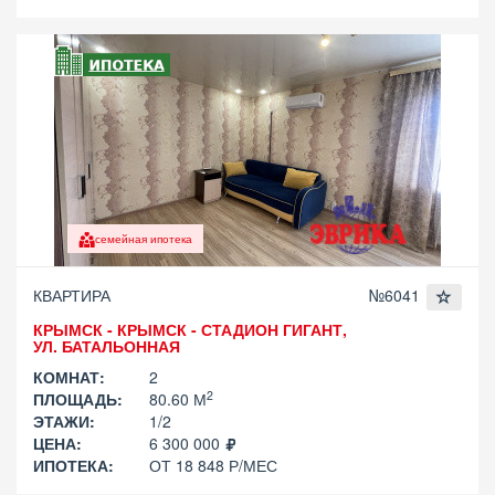
семейная ипотека
КВАРТИРА
№6041
КРЫМСК - КРЫМСК - СТАДИОН ГИГАНТ,
УЛ. БАТАЛЬОННАЯ
КОМНАТ:
2
2
ПЛОЩАДЬ:
80.60 М
ЭТАЖИ:
1/2
ЦЕНА:
6 300 000
ИПОТЕКА:
ОТ 18 848 Р/МЕС