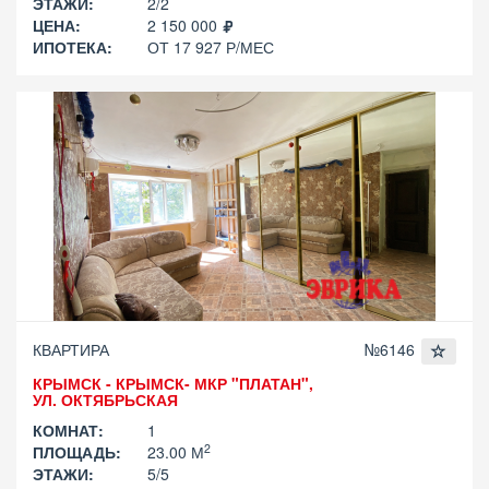
ЭТАЖИ:
2/2
ЦЕНА:
2 150 000
ИПОТЕКА:
ОТ 17 927 Р/МЕС
КВАРТИРА
№6146
КРЫМСК - КРЫМСК- МКР "ПЛАТАН",
УЛ. ОКТЯБРЬСКАЯ
КОМНАТ:
1
2
ПЛОЩАДЬ:
23.00 М
ЭТАЖИ:
5/5