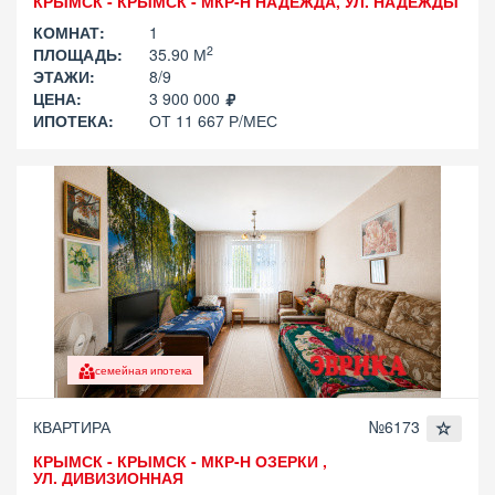
КРЫМСК - КРЫМСК - МКР-Н НАДЕЖДА, УЛ. НАДЕЖДЫ
КОМНАТ:
1
2
ПЛОЩАДЬ:
35.90 М
ЭТАЖИ:
8/9
ЦЕНА:
3 900 000
ИПОТЕКА:
ОТ 11 667 Р/МЕС
семейная ипотека
КВАРТИРА
№6173
КРЫМСК - КРЫМСК - МКР-Н ОЗЕРКИ ,
УЛ. ДИВИЗИОННАЯ