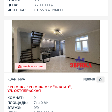
ЦЕНА:
6 700 000
ИПОТЕКА:
ОТ 55 867 Р/МЕС
семейная ипотека
КВАРТИРА
№6046
КРЫМСК - КРЫМСК- МКР "ПЛАТАН",
УЛ. ОКТЯБРЬСКАЯ
КОМНАТ:
2
2
ПЛОЩАДЬ:
71.10 М
ЭТАЖИ:
9/9