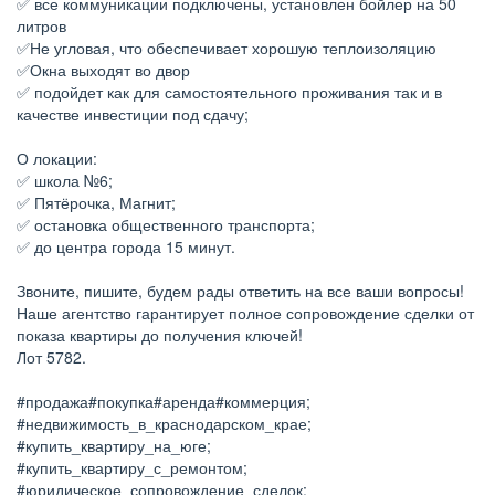
✅ все коммуникации подключены, установлен бойлер на 50
литров
✅Не угловая, что обеспечивает хорошую теплоизоляцию
✅Окна выходят во двор
✅ подойдет как для самостоятельного проживания так и в
качестве инвестиции под сдачу;
О локации:
✅ школа №6;
✅ Пятёрочка, Магнит;
✅ остановка общественного транспорта;
✅ до центра города 15 минут.
Звоните, пишите, будем рады ответить на все ваши вопросы!
Наше агентство гарантирует полное сопровождение сделки от
показа квартиры до получения ключей!
Лот 5782.
#продажа#покупка#аренда#коммерция;
#недвижимость_в_краснодарском_крае;
#купить_квартиру_на_юге;
#купить_квартиру_с_ремонтом;
#юридическое_сопровождение_сделок;