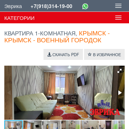
Эврика
+7(918)314-19-00
Toggl
navig
КАТЕГОРИИ
Toggl
navig
КРЫМСК -
КВАРТИРА 1-КОМНАТНАЯ,
КРЫМСК - ВОЕННЫЙ ГОРОДОК
СКАЧАТЬ PDF
В ИЗБРАННОЕ