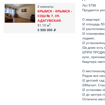
Лот 5796
2 комнаты
Продается уют
КРЫМСК - КРЫМСК -
СОШ № 7, УЛ.
О квартире:
АДАГУМСКАЯ
☑️ площадь 50.
2
51.10 м
☑️ расположен
5 500 000
☑️ планировка
лоджия;
☑️ установлен
☑️в доме есть
☑️ПРИ ПРОДАЖЕ
купе, прихожа
Квартира свет
О местонахож
Рядом вся не
☑️ детский са
☑️Магнит, Ста
☑️ остановки 
☑️ до центра г
Отличное мест