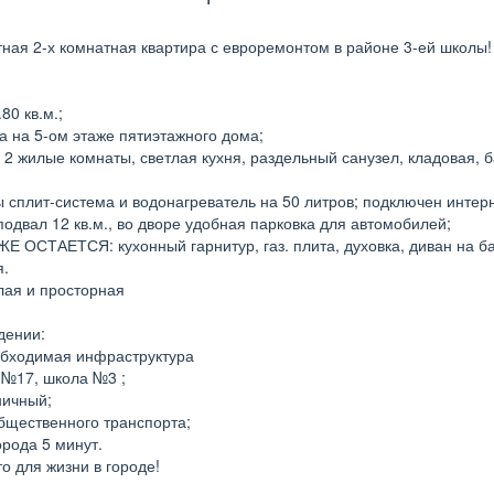
ная 2-х комнатная квартира с евроремонтом в районе 3-ей школы!
80 кв.м.;
а на 5-ом этаже пятиэтажного дома;
: 2 жилые комнаты, светлая кухня, раздельный санузел, кладовая, б
ы сплит-система и водонагреватель на 50 литров; подключен интерн
 подвал 12 кв.м., во дворе удобная парковка для автомобилей;
 ОСТАЕТСЯ: кухонный гарнитур, газ. плита, духовка, диван на б
я.
лая и просторная
дении:
обходимая инфраструктура
д №17, школа №3 ;
ничный;
общественного транспорта;
орода 5 минут.
о для жизни в городе!