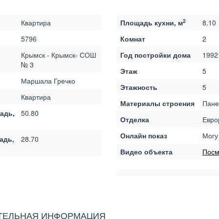
2
Квартира
Площадь кухни, м
8.10
5796
Комнат
2
Крымск - Крымск- СОШ
Год постройки дома
1992
№ 3
Этаж
5
Маршала Гречко
Этажность
5
Квартира
Материалы строения
Пане
адь,
50.80
Отделка
Евро
Онлайн показ
Могу
адь,
28.70
Видео объекта
Посм
ТЕЛЬНАЯ ИНФОРМАЦИЯ