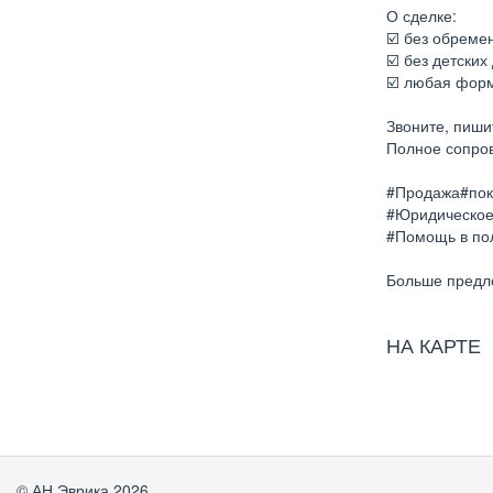
О сделке:
☑️ без обреме
☑️ без детских
☑️ любая фор
Звоните, пиши
Полное сопров
#Продажа#пок
#Юридическое
#Помощь в пол
Больше предл
НА КАРТЕ
© АН Эврика 2026