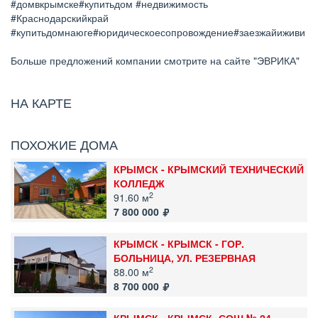
#домвкрымске#купитьдом #недвижимость
#Краснодарскийкрай
#купитьдомнаюге#юридическоесопровождение#заезжайиживи
Больше предложений компании смотрите на сайте "ЭВРИКА"
НА КАРТЕ
ПОХОЖИЕ ДОМА
КРЫМСК - КРЫМСКИЙ ТЕХНИЧЕСКИЙ
КОЛЛЕДЖ
2
91.60 м
7 800 000
КРЫМСК - КРЫМСК - ГОР.
БОЛЬНИЦА, УЛ. РЕЗЕРВНАЯ
2
88.00 м
8 700 000