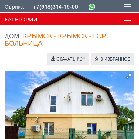
Эврика
+7(918)314-19-00
Toggl
navig
КАТЕГОРИИ
Toggl
navig
КРЫМСК - КРЫМСК - ГОР.
ДОМ,
БОЛЬНИЦА
СКАЧАТЬ PDF
В ИЗБРАННОЕ