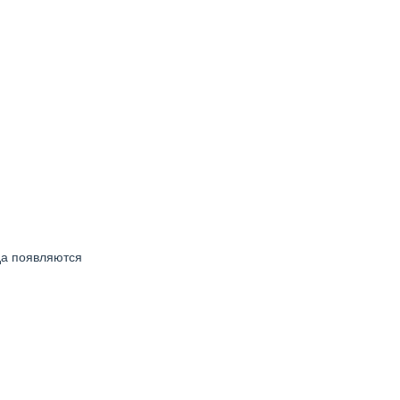
и
да появляются