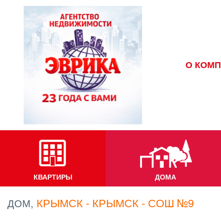
О КОМ
КВАРТИРЫ
ДОМА
КРЫМСК - КРЫМСК - СОШ №9
ДОМ,