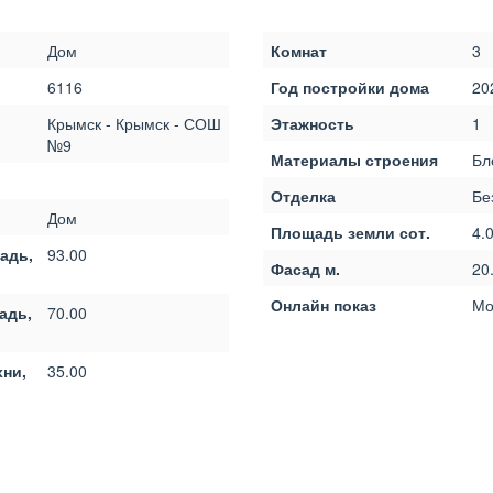
Дом
Комнат
3
6116
Год постройки дома
20
Крымск - Крымск - СОШ
Этажность
1
№9
Материалы строения
Бл
Отделка
Бе
Дом
Площадь земли сот.
4.
адь,
93.00
Фасад м.
20
Онлайн показ
Мо
адь,
70.00
ни,
35.00