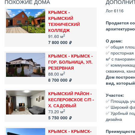
ПОХОЖИЕ ДОМА
ДОПОЛНИ
Лот 6116
КРЫМСК -
КРЫМСКИЙ
Продается со
ТЕХНИЧЕСКИЙ
архитектурно
КОЛЛЕДЖ
2
91.60 м
О доме:
7 800 000
✅ общая площ
✅ просторная 
КРЫМСК - КРЫМСК -
м² с панорамн
ГОР. БОЛЬНИЦА, УЛ.
✅ коммуникаци
РЕЗЕРВНАЯ
скважина, кан
2
88.00 м
Дом построе
8 700 000
вид, который
КРЫМСКИЙ РАЙОН -
Участок:
КЕСЛЕРОВСКОЕ С/П -
✅ Площадь уча
Х. САДОВЫЙ
✅ Широкий фа
2
73.20 м
✅ Удобный под
5 750 000
дизайна
КРЫМСК - КРЫМСК-
Преимуществ