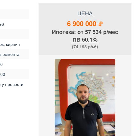
ЦЕНА
6 900 000
26
Ипотека: от 57 534 р/мес
ПВ 50.1%
ок, кирпич
(74 193
р/м²)
з ремонта
00
.00
гу провести