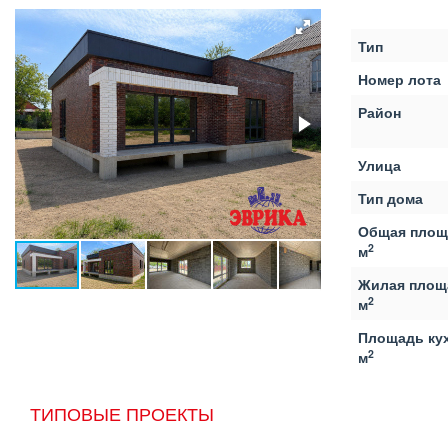
Тип
Номер лота
Район
Улица
Тип дома
Общая площ
2
м
Жилая площ
2
м
Площадь кух
2
м
ТИПОВЫЕ ПРОЕКТЫ