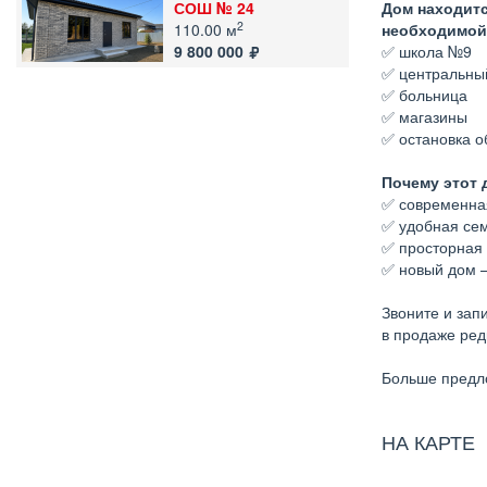
СОШ № 24
Дом находитс
2
110.00 м
необходимой
9 800 000
✅ школа №9
✅ центральны
✅ больница
✅ магазины
✅ остановка о
Почему этот 
✅ современная
✅ удобная се
✅ просторная 
✅ новый дом 
Звоните и зап
в продаже ред
Больше предл
НА КАРТЕ