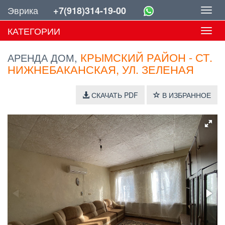
Эврика
+7(918)314-19-00
Toggl
navig
КАТЕГОРИИ
Toggl
navig
КРЫМСКИЙ РАЙОН - СТ.
АРЕНДА ДОМ,
НИЖНЕБАКАНСКАЯ, УЛ. ЗЕЛЕНАЯ
СКАЧАТЬ PDF
В ИЗБРАННОЕ