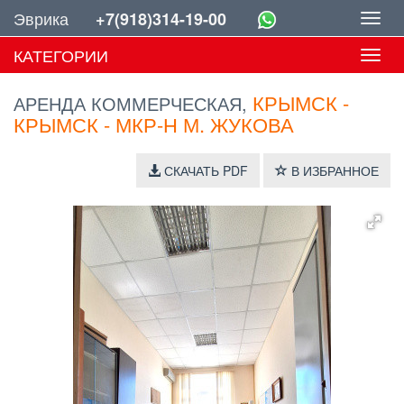
Эврика
+7(918)314-19-00
Toggl
navig
КАТЕГОРИИ
Toggl
navig
КРЫМСК -
АРЕНДА КОММЕРЧЕСКАЯ,
КРЫМСК - МКР-Н М. ЖУКОВА
СКАЧАТЬ PDF
В ИЗБРАННОЕ