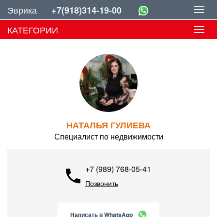
Эврика
+7(918)314-19-00
Toggl
navig
КАТЕГОРИИ
Toggl
navig
НАТАЛЬЯ ГУЛИЕВА
Специалист по недвижимости
+7 (989) 768-05-41
Позвонить
Написать в WhatsApp