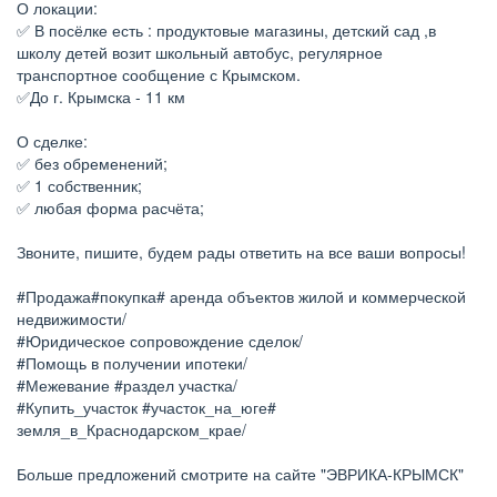
О локации:
✅ В посёлке есть : продуктовые магазины, детский сад ,в
школу детей возит школьный автобус, регулярное
транспортное сообщение с Крымском.
✅До г. Крымска - 11 км
О сделке:
✅ без обременений;
✅ 1 собственник;
✅ любая форма расчёта;
Звоните, пишите, будем рады ответить на все ваши вопросы!
#Продажа#покупка# аренда объектов жилой и коммерческой
недвижимости/
#Юридическое сопровождение сделок/
#Помощь в получении ипотеки/
#Межевание #раздел участка/
#Купить_участок #участок_на_юге#
земля_в_Краснодарском_крае/
Больше предложений смотрите на сайте "ЭВРИКА-КРЫМСК"