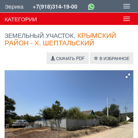
Эврика
+7(918)314-19-00
Toggl
navig
КАТЕГОРИИ
Toggl
navig
КРЫМСКИЙ
ЗЕМЕЛЬНЫЙ УЧАСТОК,
РАЙОН - Х. ШЕПТАЛЬСКИЙ
СКАЧАТЬ PDF
В ИЗБРАННОЕ