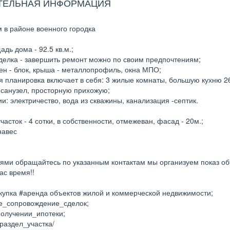
ТЕЛЬНАЯ ИНФОРМАЦИЯ
 в районе военного городка
дь дома - 92.5 кв.м.;
делка - завершить ремонт можно по своим предпочтениям;
ен - блок, крыша - металлопрофиль, окна МПО;
 планировка включает в себя: 3 жилые комнаты, большую кухню 26 
санузел, просторную прихожую;
и: электричество, вода из скважины, канализация -септик.
асток - 4 сотки, в собственности, отмежеван, фасад - 20м.;
навес
ями обращайтесь по указанным контактам мы организуем показ об
ас время!!
упка #аренда объектов жилой и коммерческой недвижимости;
е_сопровождение_сделок;
олучении_ипотеки;
раздел_участка/