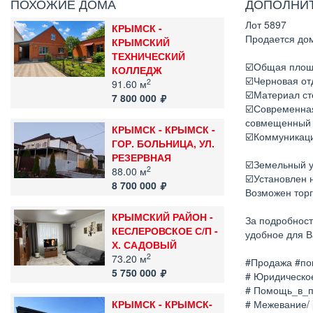
ПОХОЖИЕ ДОМА
ДОПОЛНИ
Лот 5897
КРЫМСК -
Продается дом
КРЫМСКИЙ
ТЕХНИЧЕСКИЙ
☑️Общая площа
КОЛЛЕДЖ
☑️Черновая от
2
91.60 м
☑️Материал ст
7 800 000
☑️Современная
совмещенный 
КРЫМСК - КРЫМСК -
☑️Коммуникаци
ГОР. БОЛЬНИЦА, УЛ.
РЕЗЕРВНАЯ
☑️Земельный уч
2
88.00 м
☑️Установлен 
8 700 000
Возможен торг
КРЫМСКИЙ РАЙОН -
За подробност
КЕСЛЕРОВСКОЕ С/П -
удобное для В
Х. САДОВЫЙ
2
73.20 м
#Продажа #пок
5 750 000
# Юридическо
# Помощь_в_п
КРЫМСК - КРЫМСК-
# Межевание/ 