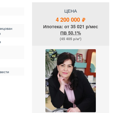
ЦЕНА
4 200 000
Ипотека: от 35 021 р/мес
лицован
ПВ 50.1%
м
(45 405
р/м²)
я
вести