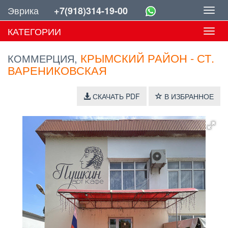
Эврика
+7(918)314-19-00
Toggl
navig
КАТЕГОРИИ
Toggl
navig
КРЫМСКИЙ РАЙОН - СТ.
КОММЕРЦИЯ,
ВАРЕНИКОВСКАЯ
СКАЧАТЬ PDF
В ИЗБРАННОЕ