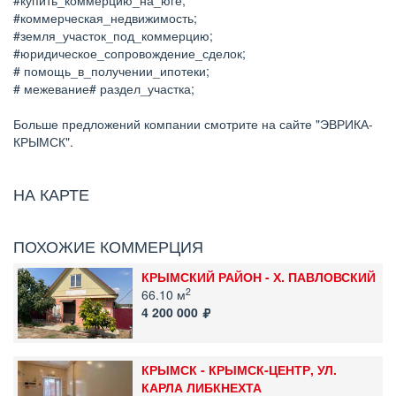
#купить_коммерцию_на_юге;
#коммерческая_недвижимость;
#земля_участок_под_коммерцию;
#юридическое_сопровождение_сделок;
# помощь_в_получении_ипотеки;
# межевание# раздел_участка;
Больше предложений компании смотрите на сайте "ЭВРИКА-
КРЫМСК".
НА КАРТЕ
ПОХОЖИЕ КОММЕРЦИЯ
КРЫМСКИЙ РАЙОН - Х. ПАВЛОВСКИЙ
2
66.10 м
4 200 000
КРЫМСК - КРЫМСК-ЦЕНТР, УЛ.
КАРЛА ЛИБКНЕХТА