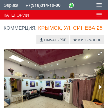
Эврика
+7(918)314-19-00
Toggl
navig
КАТЕГОРИИ
Toggl
navig
КРЫМСК, УЛ. СИНЕВА 25
КОММЕРЦИЯ,
СКАЧАТЬ PDF
В ИЗБРАННОЕ